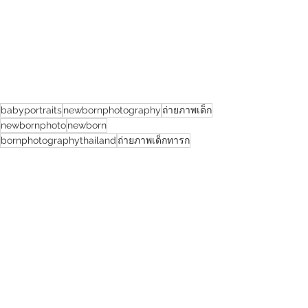
babyportraits
newbornphotography
ถ่ายภาพเด็ก
newbornphoto
newborn
bornphotographythailand
ถ่ายภาพเด็กทารก
ถ่ายรูปครอบครัว
ภ่ายภาพเด็กอ่อน
MINIATURESBYKK
See All
Recent Posts