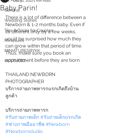
All Posts
Oct 30, 2022
1 min read
Baby Parin!
General
There is a lot of difference between a 
Wedding Stories
Newborn & 1-2 months baby. Even if 
Tips & Tricks for Couples
it’s different only by a few weeks, 
you’d be surprised how much they 
Miniatures
can grow within that period of time. 
MINIATURESBYKK
Thus, make sure you book an 
appointment before they are born.
KKSTUDIO
THAILAND NEWBORN 
PHOTOGRAPHER 
บริการถ่ายภาพทารกแรกเกิดถึงบ้าน
ลูกค้า
บริการถ่ายภาพทารก
#รับถ่ายภาพเด็ก
#รับถ่ายเด็กแรกเกิด
#ช่างภาพมืออาชีพ
#Newborn
#Newbornstudio